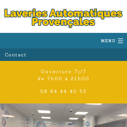
MENU
Laverie Eguilles
Contact
Laverie Lambesc
Laverie Salon
Ouverture 7j/7
Laverie Aix-en-Provence
de 7h00 à 21h00
06 64 44 40 55