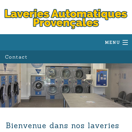
MENU
Laverie Eguilles
Contact
Laverie Lambesc
Laverie Salon
Laverie Aix-en-Provence
Bienvenue dans nos laveries